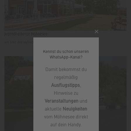
×
Jugendherberge Möhnesee
am Ufer des idyllischen Möhnesees
Kennst du schon unseren
WhatsApp-Kanal?
Damit bekommst du
regelmäßig
Ausflugstipps
,
Hinweise zu
Veranstaltungen
und
aktuelle
Neuigkeiten
vom Möhnesee direkt
auf dein Handy.