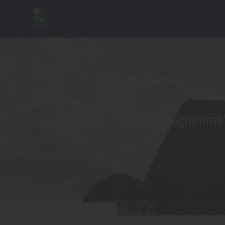
Rondleidingen & dagprogramma
Wirtschafts- und Tourimus GmbH Möhnesee