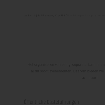
Welkom bij de Möhnesee
/
Vrije tijd
/
Rondleidingen & dagprogramma
Het organiseren van een groepsreis, familiefees
al dit soort evenementen. Daarom bieden we 
avontuur houd
Öffentliche Gästeführungen