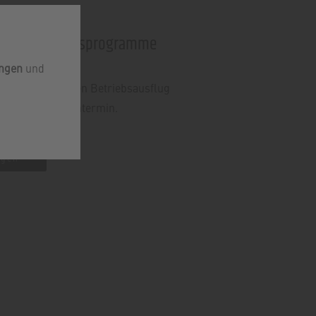
ungen & Tagesprogramme
ungen
und
 Familienfeier, den Betriebsausflug
zu Ihrem Wunschtermin.
agen