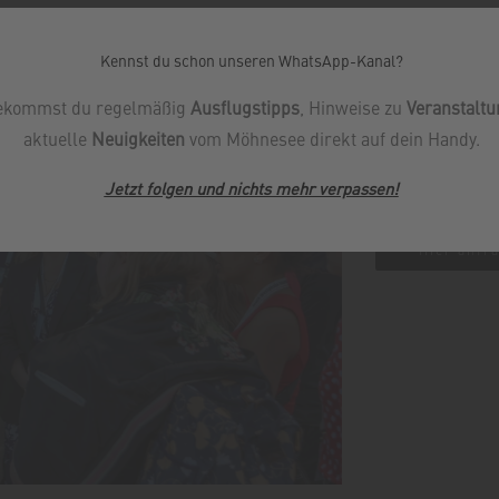
Kennst du schon unseren WhatsApp-Kanal?
Gruppenführ
ekommst du regelmäßig
Ausflugstipps
, Hinweise zu
Veranstalt
für die nächste
aktuelle
Neuigkeiten
vom Möhnesee direkt auf dein Handy.
oder Busreise 
Jetzt folgen und nichts mehr verpassen
!
Hier anfr