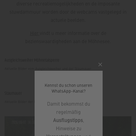
diverse recreatiemogelijkheden en de imposante
stuwdammuur worden door de webcams vastgelegd in
actuele beelden.
vindt u meer informatie over de
Hier
bezienswaardigheden aan de Möhnesee.
Ausgleichsweiher Möhnetalsperre
×
Aktuelle Bilder vom Ausgleichsweiher und der Staumauer
Kennst du schon unseren
WhatsApp-Kanal?
Staumauer
Aktuelle Bilder der Möhnetalsperre
Damit bekommst du
regelmäßig
Ausflugstipps
,
Hinweise zu