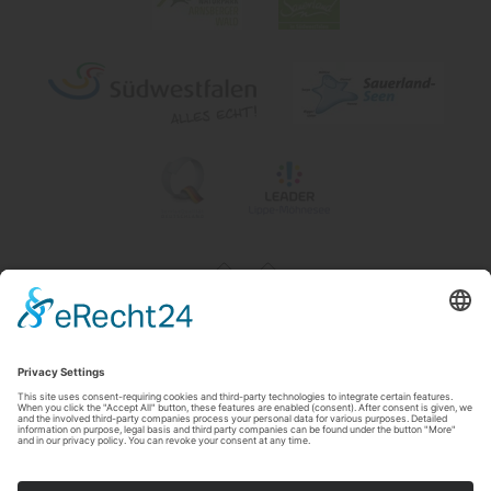
Impressum
|
Contact & openingstijden
|
Datenschutz
|
Newsletter
Wirtschafts- und Tourismus GmbH Möhnesee
Hauptstraße 19
59519
Möhnesee
T: 0 2924 981391
E: info@moehnesee.de