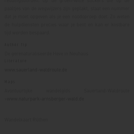
reddingsborden. Op de groen-witte stickers die op de
paaltjes van de wegwijzers zijn geplakt, staat een nummer
dat je moet opgeven als je een noodoproep doet. Zo weten
de hulpdiensten precies waar je bent en kan er kostbare
tijd worden bespaard.
Author Tip
De gerenaturaliseerde Heve in Neuhaus
Literature
www.sauerland-waldroute.de
Maps
Avontuurlijke wandelgids Sauerland-Waldroute
>
www.naturpark-arnsberger-wald.de
Wandelkaart Rüthen