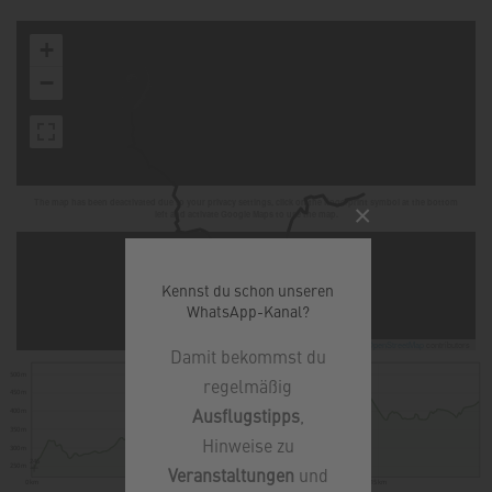
+
−
The map has been deactivated due to your privacy settings, click on the fingerprint symbol at the bottom
×
left and activate Google Maps to use the map.
Kennst du schon unseren
WhatsApp-Kanal?
Leaflet
|
©
OpenStreetMap
contributors
Damit bekommst du
484
500 m
regelmäßig
450 m
Ausflugstipps
,
400 m
350 m
Hinweise zu
300 m
246
250 m
Veranstaltungen
und
0 km
5 km
10 km
15 km