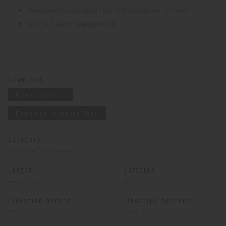
Goede verbindingen met het openbaar vervoer
gratis / altijd toegankelijk
Download
Download Tour
Download reversed Tour
Category
regionaler Wanderweg
Length
Duration
20.4 km
5:48 h
Elevation ascent
Elevation descent
560 m
386 m