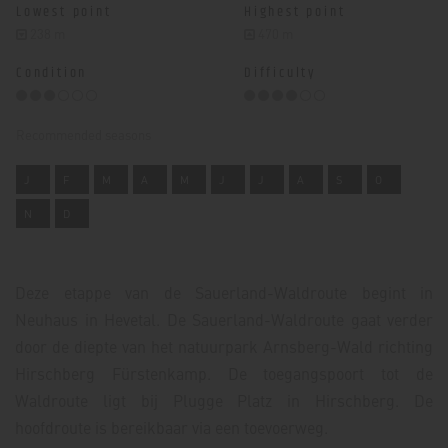
Lowest point
Highest point
238 m
470 m
Condition
Difficulty
Recommended seasons
J
F
M
A
M
J
J
A
S
O
N
D
Deze etappe van de Sauerland-Waldroute begint in
Neuhaus in Hevetal. De Sauerland-Waldroute gaat verder
door de diepte van het natuurpark Arnsberg-Wald richting
Hirschberg Fürstenkamp. De toegangspoort tot de
Waldroute ligt bij Plugge Platz in Hirschberg. De
hoofdroute is bereikbaar via een toevoerweg.