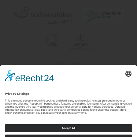
Impressum
|
Contact & openingstijden
|
Datenschutz
|
Newsletter
Wirtschafts- und Tourismus GmbH Möhnesee
Hauptstraße 19
59519
Möhnesee
T: 0 2924 981391
E: info@moehnesee.de
©
2026
Wirtschafts- und Tourismus GmbH Möhnesee