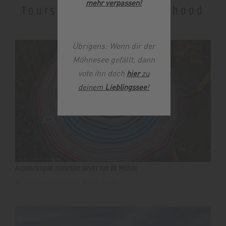
mehr verpassen
!
Tours in the neighbourhood
Übrigens: Wenn dir der
Möhnesee gefällt, dann
vote ihn doch
hier
zu
deinem
Lieblingssee
!
Avonturenpad zuidelijke oever van de Möhne
Zin in een avontuurtje? Ga dan het bos in!