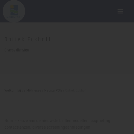
Optiek Eckhoff
Diverse diensten
Welkom bij de Möhnesee
/
Neusta POIs
/
Optiek Eckhoff
Ruime keuze aan de nieuwste brillenmodellen, oogmeting,
contactlenzen, diverse screeningaanbiedingen.