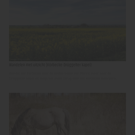
Wandelen met uitzicht (Körbecke-Drüggelter kapel)
Wandel van Körbecke over de velden boven het Möhne meer naar de
Drüggelter kapel en langs het meer terug naar het Körbecke meerpark.