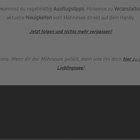
09:00
ekommst du regelmäßig
Ausflugstipps
, Hinweise zu
Veranstalt
09:00
aktuelle
Neuigkeiten
vom Möhnesee direkt auf dein Handy.
09:00
Jetzt folgen und nichts mehr verpassen
!
09:00
09:00
09:00
ens: Wenn dir der Möhnesee gefällt, dann vote ihn doch
hier
zu 
Lieblingssee
!