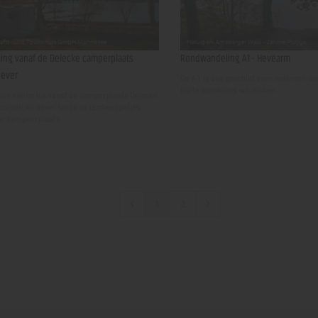
ing vanaf de Delecke camperplaats
Rondwandeling A1 - Hevearm
ever
De A1 is ook geschikt voor iedereen d
korte wandeling wil maken.
ie kleine lus vanaf de camperplaats Delecke
oordelijke oever langs de landweggetjes
e kampeerplaats.
1
2