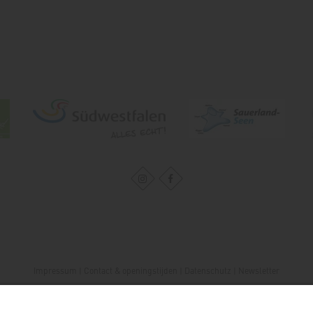
Impressum
|
Contact & openingstijden
|
Datenschutz
|
Newsletter
Wirtschafts- und Tourismus GmbH Möhnesee
Hauptstraße 19
59519
Möhnesee