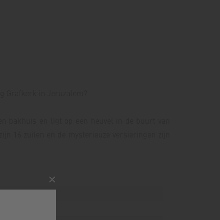
lig Grafkerk in Jeruzalem?
n bakhuis en ligt op een heuvel in de buurt van
jn 16 zuilen en de mysterieuze versieringen zijn
×
Naar
18:00