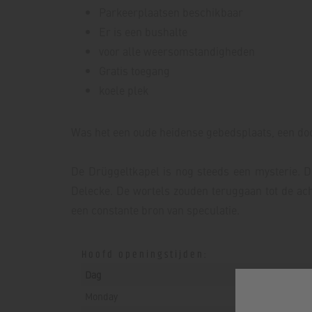
Parkeerplaatsen beschikbaar
Er is een bushalte
voor alle weersomstandigheden
Gratis toegang
koele plek
Was het een oude heidense gebedsplaats, een doopk
De Drüggeltkapel is nog steeds een mysterie. D
Delecke. De wortels zouden teruggaan tot de ach
een constante bron van speculatie.
Hoofd openingstijden:
Dag
Monday