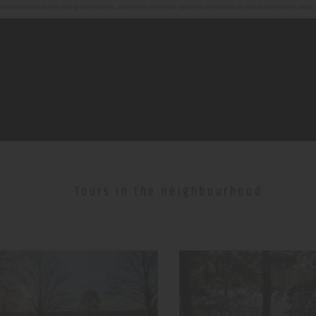
en deactivated due to your privacy settings, click on the fingerprint symbol at the bottom left and activate Google Maps 
Tours in the neighbourhood