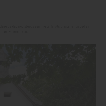
aag de dag nog steeds een mysterie. Als plaats van gebed en
llende evenementen.