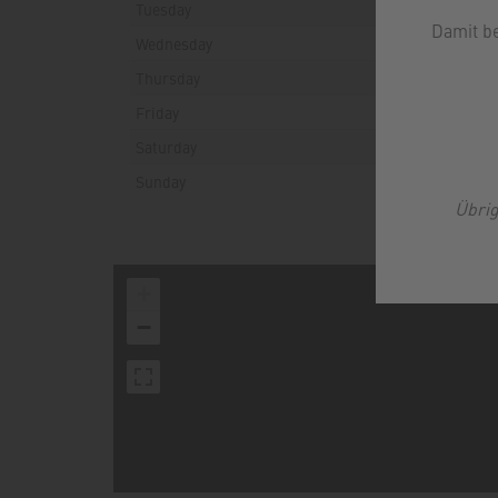
Tuesday
Damit b
Wednesday
Thursday
Friday
Saturday
Sunday
Übrig
+
−