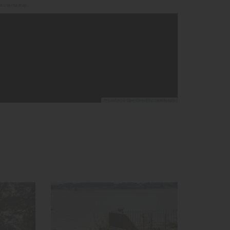
to use the map.
Leaflet
|
©
OpenStreetMap
contributors