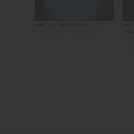
Avonturenpad zuidelijke oever van de Möhne
Wandel
noordo
Zin in een avontuurtje? Ga dan het bos in!
Een moo
op de n
boven d