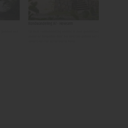
Rondwandeling A7 - Hevearm
ie gewoon een
Op deze rondwandeling wandel je over geasfalteerde
paden en bospaden door het bosrijke gebied aan de
oevers van het schiereiland Heve.