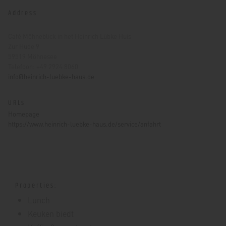
Address
Café Möhneblick in het Heinrich Lübke Huis
Zur Hude 9
59519 Möhnesee
Telefoon: +49 2924 8060
info@heinrich-luebke-haus.de
URLs
Homepage
https://www.heinrich-luebke-haus.de/service/anfahrt
Properties:
Lunch
Keuken biedt