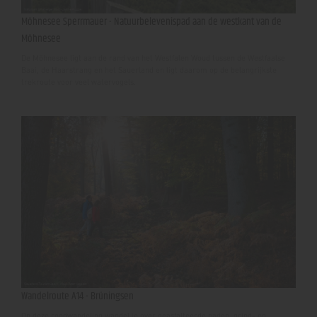
Möhnesee Sperrmauer - Natuurbelevenispad aan de westkant van de
Möhnesee
De Möhnesee ligt aan de rand van het Westfalen Woud tussen de Westfaalse
Baai, de Haarstrang en het Sauerland en ligt daarom op de belangrijkste
trekroute voor veel watervogels.
Wandelroute A14 - Brüningsen
Op deze rondwandeling wandel je over geasfalteerde paden, grind- en