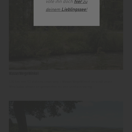
vote ihn doch
hier
zu
deinem
Lieblingssee
!
WasserWegeWinkel
130 km met 57 stations onderweg - WasserWegeWinkel verbindt zeven
Westfaalse steden en gemeenten tot een unieke ervaring.