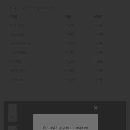
Hoofd openingstijden:
Dag
Van
Naar
Monday
14:00
17:00
Tuesday
14:00
17:00
Wednesday
14:00
17:00
Thursday
14:00
17:00
Friday
14:00
17:00
Saturday
14:00
17:00
Sunday
14:00
17:00
×
+
−
Kennst du schon unseren