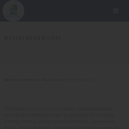
WasserWegeWinkel
Welkom bij de Möhnesee
/
Neusta Touren
/
WasserWegeWinkel
130 kilometer met 57 stations onderweg - WasserWegeWinkel
verbindt zeven Westfaalse steden en gemeenten tot een unieke
ervaring. Of het nu gaat om historische Altstadt, overwoekerde
ruïnes, imposante kerken, rivierlandschappen of natuurreservaten -