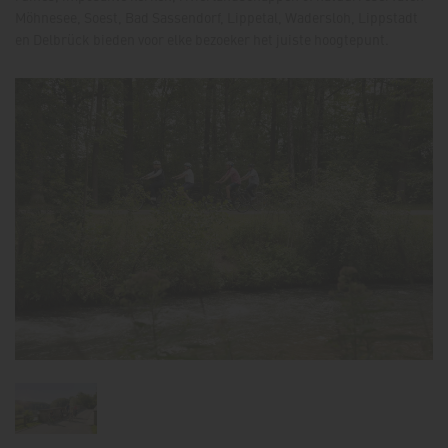
Möhnesee, Soest, Bad Sassendorf, Lippetal, Wadersloh, Lippstadt
en Delbrück bieden voor elke bezoeker het juiste hoogtepunt.