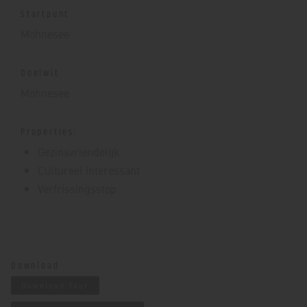
Startpunt
Möhnesee
Doelwit
Möhnesee
Properties:
Gezinsvriendelijk
Cultureel interessant
Verfrissingsstop
Download
Download Tour