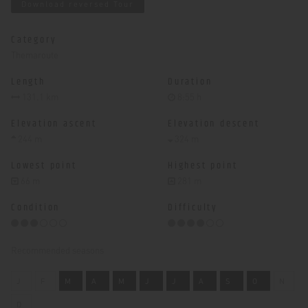
Download reversed Tour
Category
Themaroute
Length
Duration
131.1 km
8:55 h
Elevation ascent
Elevation descent
244 m
324 m
Lowest point
Highest point
66 m
281 m
Condition
Difficulty
Recommended seasons
J
F
M
A
M
J
J
A
S
O
N
D