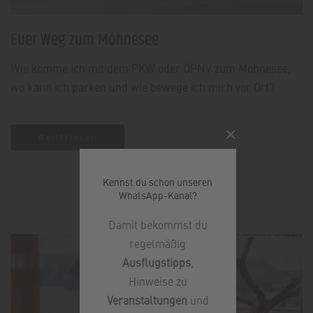
Euer Weg zum Möhnesee
Wie komme ich mit dem PKW oder ÖPNV zum Möhnesee,
wo kann ich parken und wie bewege ich mich vor Ort?
×
Weiterlesen
Kennst du schon unseren
WhatsApp-Kanal?
Damit bekommst du
regelmäßig
Ausflugstipps
,
Hinweise zu
Veranstaltungen
und