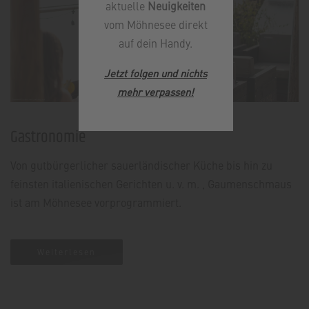
aktuelle
Neuigkeiten
vom Möhnesee direkt
auf dein Handy.
Jetzt folgen und nichts
mehr verpassen
!
Gastronomie
Von gutbürgerlicher sauerländischer Küche bis hin zu
feinsten italienischen Gerichten u. v. m. , Gaumenschmaus
ist am Möhnesee vorprogrammiert.
Weiterlesen