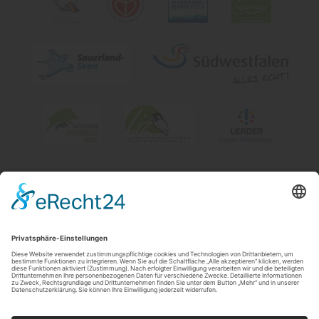
Impressum
|
Kontakt & Öffnungszeiten
|
Datenschutz
|
Newsletter
Wirtschafts- und Tourismus GmbH Möhnesee
Hauptstraße 19
59519
Möhnesee
T: 0 2924 981391
E: info@moehnesee.de