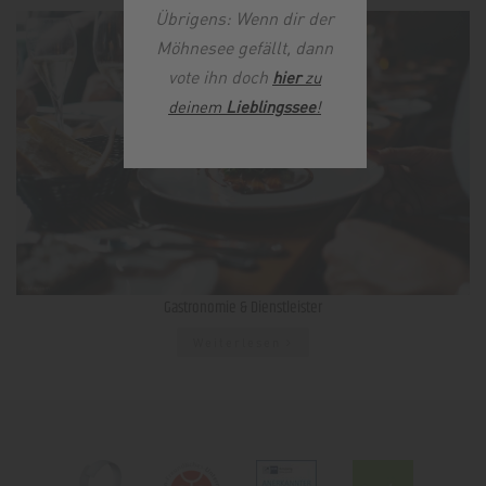
Übrigens: Wenn dir der
Möhnesee gefällt, dann
vote ihn doch
hier
zu
deinem
Lieblingssee
!
Gastronomie & Dienstleister
Weiterlesen