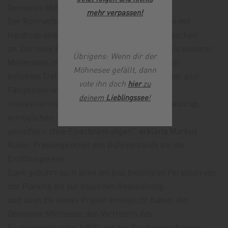
Gemeinde Möhnesee.
mehr verpassen
!
Der Ruhrverband bietet seit 2018 für Menschen mit
Handicap einen ermäßigten Fischereierlaubnisschein
an. Der neue barrierefreie Angelplatz ist nun ein weiterer
Übrigens: Wenn dir der
Meilenstein in dieser Initiative und soll zu einem
Möhnesee gefällt, dann
beliebten Treffpunkt für Anglerinnen und Angler aller
vote ihn doch
hier
zu
Fähigkeiten werden. „Wir möchten allen
deinem
Lieblingssee
!
Interessierten, insbesondere Menschen mit Handicap,
ermöglichen, das Angeln am Möhnesee zu
genießen – ohne Einschränkungen“, erklärte Markus
Rüdel, Pressesprecher des Ruhrverbands bei der
Eröffnungsrede.
Dank gebührt auch allen am Bau beteiligten Personen von
der Planung bis zur baulichen Realisierung
und allen die dieses Projekt ermöglicht haben: der
Gemeinde Möhnesee, den Vertretern des
Fischereiverbandes NRW und des Fischereiverbandes