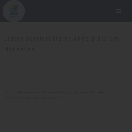
Erster barrierefreier Angelplatz am
Möhnesee
Herzlich Willkommen am Möhnesee
/
Tourist Information
/
Aktuelles
/
Erster
barrierefreier Angelplatz am Möhnesee