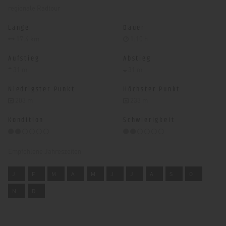
regionale Radtour
Länge
Dauer
17.4 km
1:10 h
Aufstieg
Abstieg
31 m
31 m
Niedrigster Punkt
Höchster Punkt
203 m
233 m
Kondition
Schwierigkeit
Empfohlene Jahreszeiten
J
F
M
A
M
J
J
A
S
O
N
D