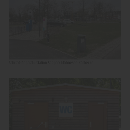
Fahrrad-Reparaturstation Seepark Möhnesee-Körbecke