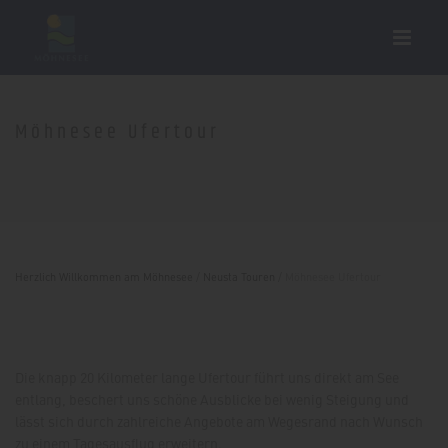
Möhnesee Ufertour
Herzlich Willkommen am Möhnesee
/
Neusta Touren
/
Möhnesee Ufertour
Die knapp 20 Kilometer lange Ufertour führt uns direkt am See
entlang, beschert uns schöne Ausblicke bei wenig Steigung und
lässt sich durch zahlreiche Angebote am Wegesrand nach Wunsch
zu einem Tagesausflug erweitern.