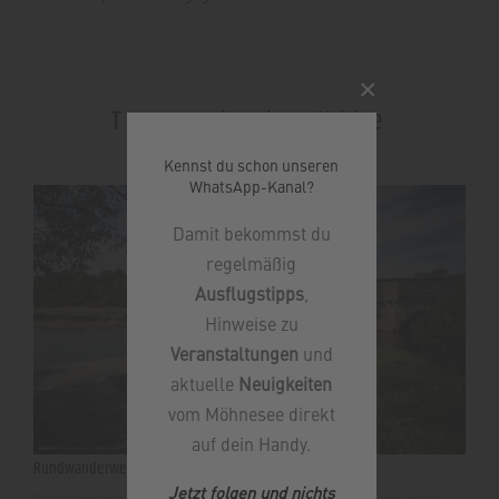
×
Touren in der Nähe
Kennst du schon unseren
WhatsApp-Kanal?
Damit bekommst du
regelmäßig
Ausflugstipps
,
Hinweise zu
Veranstaltungen
und
aktuelle
Neuigkeiten
vom Möhnesee direkt
auf dein Handy.
Rundwanderweg A9 - Völlinghausen
Jetzt folgen und nichts
Diese Wandertour verläuft auf asphaltierten und befestigten Wegen durch