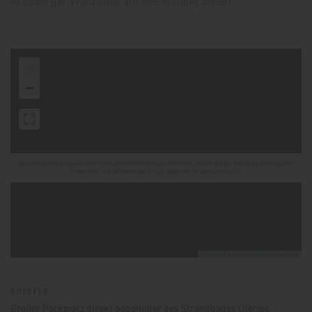
+
−
Die Karte wurde aufgrund Ihrer Privatsphäreeinstellungen deaktiviert, klicken Sie auf das Fingerprint Symbol
unten links und aktivieren Sie Google Maps um die Karte zu nutzen.
Leaflet
|
©
OpenStreetMap
contributors
Anreise
Großer Parkplatz direkt gegenüber des Strandbades Uferlos.