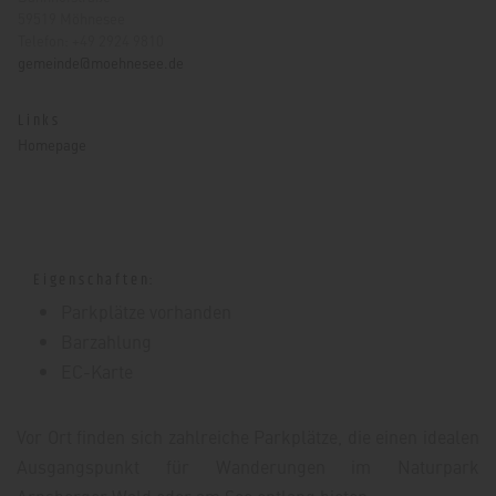
59519 Möhnesee
Telefon: +49 2924 9810
gemeinde@moehnesee.de
Links
Homepage
Eigenschaften:
Parkplätze vorhanden
Barzahlung
EC-Karte
Vor Ort finden sich zahlreiche Parkplätze, die einen idealen
Ausgangspunkt für Wanderungen im Naturpark
Arnsberger Wald oder am See entlang bieten.