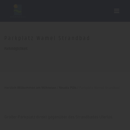
Parkplatz Wamel Strandbad
Parkmöglichkeit
Herzlich Willkommen am Möhnesee
/
Neusta POIs
/
Parkplatz Wamel Strandbad
Großer Parkplatz direkt gegenüber des Strandbades Uferlos.