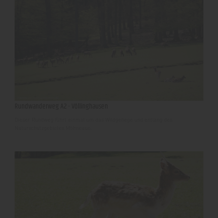
Rundwanderweg A2 - Völlinghausen
Dieser Rundweg führt einmal um das Wildgehege und entlang des
Naturschutzgebietes Möhneaue.