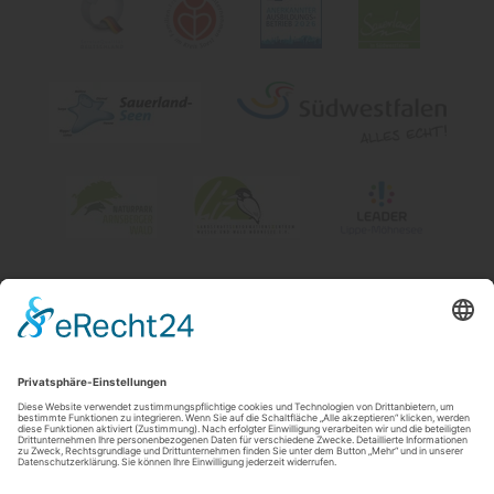
Impressum
|
Kontakt & Öffnungszeiten
|
Datenschutz
|
Newsletter
Wirtschafts- und Tourismus GmbH Möhnesee
Hauptstraße 19
59519
Möhnesee
T: 0 2924 981391
E: info@moehnesee.de