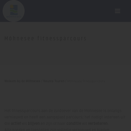
Möhnesee fitnessparcours
Welkom bij de Möhnesee
/
Neusta Touren
/
Möhnesee fitnessparcours
Het fitnessparcours aan de zuidoever van de Möhnesee is onlangs
vernieuwd en heeft een aangepast parcours; het nodigt iedereen uit
die
actief
wil
blijven
en zijn of haar
conditie
wil
verbeteren
.
Alle borden en toestellen zijn volledig vernieuwd en bieden