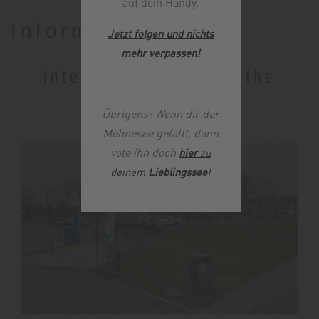
auf dein Handy.
Information
Jetzt folgen und nichts
mehr verpassen
!
Interesting places in the
neighbourhood
Übrigens: Wenn dir der
Möhnesee gefällt, dann
vote ihn doch
hier
zu
deinem
Lieblingssee
!