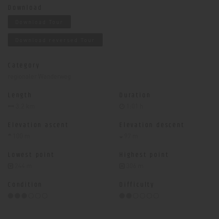
Download
Download Tour
Download reversed Tour
Category
regionaler Wanderweg
Length
Duration
3.2 km
1:01 h
Elevation ascent
Elevation descent
100 m
97 m
Lowest point
Highest point
244 m
306 m
Condition
Difficulty