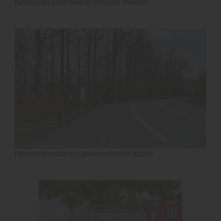
Fietsreparatiestation Seepark Möhnesee-Körbecke
Fietsreparatiestation op camping Möhnesee-Südufer