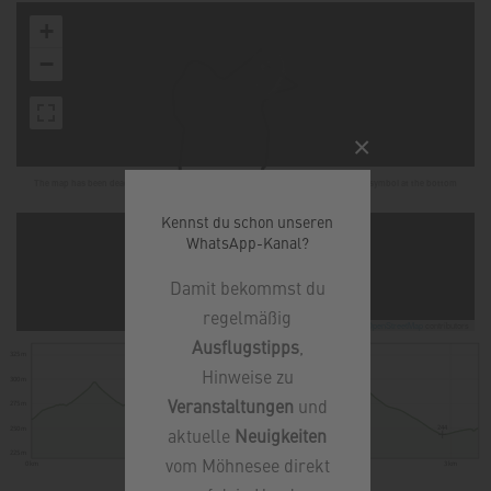
+
−
×
The map has been deactivated due to your privacy settings, click on the fingerprint symbol at the bottom
left and activate Google Maps to use the map.
Kennst du schon unseren
WhatsApp-Kanal?
Damit bekommst du
regelmäßig
Leaflet
|
©
OpenStreetMap
contributors
Ausflugstipps
,
325 m
306
Hinweise zu
300 m
Veranstaltungen
und
275 m
244
aktuelle
Neuigkeiten
250 m
225 m
vom Möhnesee direkt
0 km
1 km
2 km
3 km