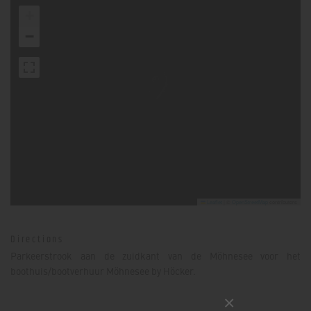
+
−
Leaflet
|
©
OpenStreetMap
contributors
Directions
Parkeerstrook aan de zuidkant van de Möhnesee voor het
boothuis/bootverhuur Möhnesee by Höcker.
×