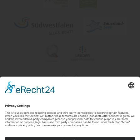
Impressum
|
Contact & openingstijden
|
Datenschutz
|
Newsletter
Wirtschafts- und Tourismus GmbH Möhnesee
Hauptstraße 19
59519
Möhnesee
T: 0 2924 981391
E: info@moehnesee.de