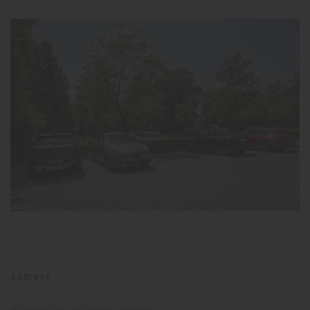
Address
Parkeerplaats bootverhuur zuidoever