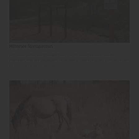
Möhnesee fitnessparcours
Het nieuw ontworpen fitnessparcours aan de zuidelijke oever van de
Möhnesee, met een aangepaste route, nodigt iedereen uit die actief wil blijven
en zijn conditie wil verbeteren.