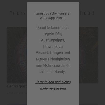
Tours in the neighbourhood
Kennst du schon unseren
WhatsApp-Kanal?
Damit bekommst du
regelmäßig
Ausflugstipps
,
Hinweise zu
Veranstaltungen
und
aktuelle
Neuigkeiten
vom Möhnesee direkt
auf dein Handy.
Jetzt folgen und nichts
Avonturenpad zuidelijke oever van de Möhne
mehr verpassen
!
Zin in een avontuurtje? Ga dan het bos in!