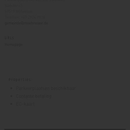
Südufer 45
59519 Möhnesee
Telefoon: +49 2924 9810
gemeinde@moehnesee.de
URLs
Homepage
Properties:
Parkeerplaatsen beschikbaar
Contante betaling
EC-kaart