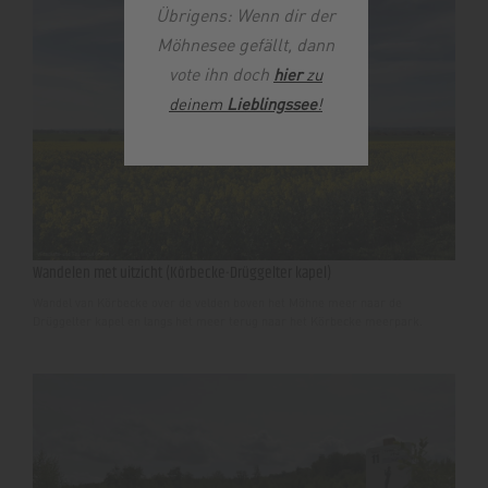
Übrigens: Wenn dir der
Möhnesee gefällt, dann
vote ihn doch
hier
zu
deinem
Lieblingssee
!
Wandelen met uitzicht (Körbecke-Drüggelter kapel)
Wandel van Körbecke over de velden boven het Möhne meer naar de
Drüggelter kapel en langs het meer terug naar het Körbecke meerpark.