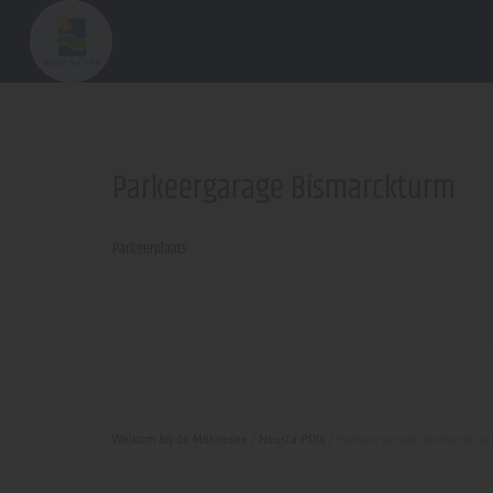
Parkeergarage Bismarckturm
Parkeerplaats
Welkom bij de Möhnesee
/
Neusta POIs
/
Parkeergarage Bismarcktu