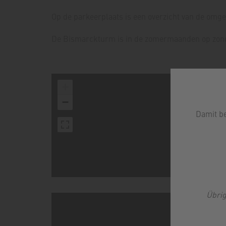
Op de parkeerplaats is een overzicht van de omge
De Bismarckturm is in de zomermaanden op zonda
+
−
Damit b
The map has be
Übrig