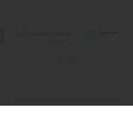
Impressum
|
Contact & openingstijden
|
Datenschutz
|
Newsletter
Wirtschafts- und Tourismus GmbH Möhnesee
Hauptstraße 19
59519
Möhnesee
T: 0 2924 981391
E: info@moehnesee.de