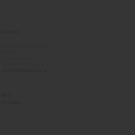
Address
Parkeergarage Bismarckturm
Haarweg
59519 Möhnesee
Telefoon: +49 2924 9810
gemeinde@moehnesee.de
URLs
Homepage