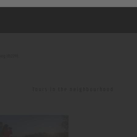
eg (B229).
Tours in the neighbourhood