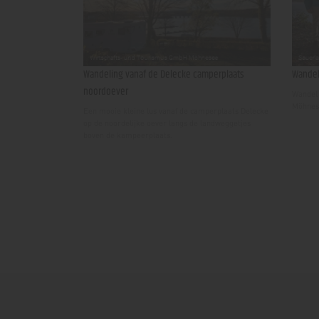
Wandeling vanaf de Delecke camperplaats
Wandel
noordoever
Wandel 
Möhnes
Een mooie kleine lus vanaf de camperplaats Delecke
op de noordelijke oever langs de landweggetjes
boven de kampeerplaats.