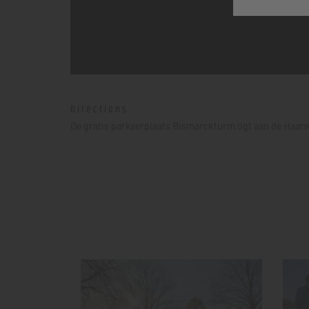
Directions
De gratis parkeerplaats Bismarckturm ligt aan de Haarw