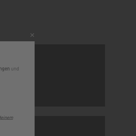
×
ungen
und
to use the map.
deinem