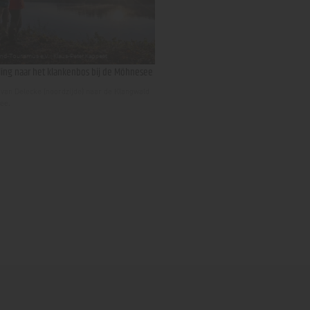
ing naar het klankenbos bij de Möhnesee
van Delecke (noordzijde) naar de Klangwald
ee.