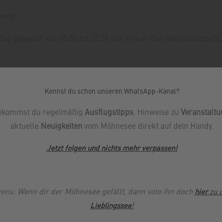
ving.
g geopend van 10:00 tot 12:30 uur en kan dan worden bezocht.
Kennst du schon unseren WhatsApp-Kanal?
ekommst du regelmäßig
Ausflugstipps
, Hinweise zu
Veranstalt
aktuelle
Neuigkeiten
vom Möhnesee direkt auf dein Handy.
Jetzt folgen und nichts mehr verpassen
!
en deactivated due to your privacy settings, click on the fingerprint symbol at the bottom left and activate Google Maps 
ens: Wenn dir der Möhnesee gefällt, dann vote ihn doch
hier
zu 
Lieblingssee
!