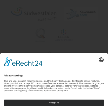
Impressum
|
Contact & openingstijden
|
Datenschutz
|
Newsletter
Wirtschafts- und Tourismus GmbH Möhnesee
Hauptstraße 19
59519
Möhnesee
T: 0 2924 981391
E: info@moehnesee.de
©
2026
Wirtschafts- und Tourismus GmbH Möhnesee