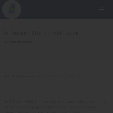
Dr Becker Kliniek Möhnesee
Kuur/revalidatiekliniek
Welkom bij de Möhnesee
/
Neusta POIs
/
Dr Becker Kliniek Möhnesee
De Dr Becker Klinik Möhnesee ligt direct aan de Möhnesee, niet ver
van het natuurreservaat Arnsberger Wald, en biedt de beste
voorwaarden voor een succesvolle cardiologische,