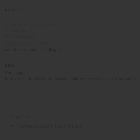
Address
Dr Becker Kliniek Möhnesee
Schnappweg 2
59519 Möhnesee
Telefoon: +49 2924 8000
info.klinik-moehnesee@dbkg.de
URLs
Homepage
https://dbkg.de/kliniken/dr-becker-klinik-mohnesee/vor-der-reha/anreise
Properties:
Parkeerplaatsen beschikbaar