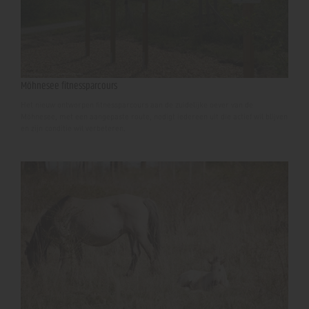
Möhnesee fitnessparcours
Het nieuw ontworpen fitnessparcours aan de zuidelijke oever van de
Möhnesee, met een aangepaste route, nodigt iedereen uit die actief wil blijven
en zijn conditie wil verbeteren.