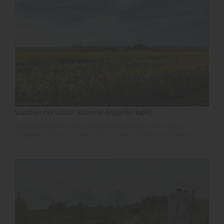
Wandelen met uitzicht (Körbecke-Drüggelter kapel)
Wandel van Körbecke over de velden boven het Möhne meer naar de
Drüggelter kapel en langs het meer terug naar het Körbecke meerpark.